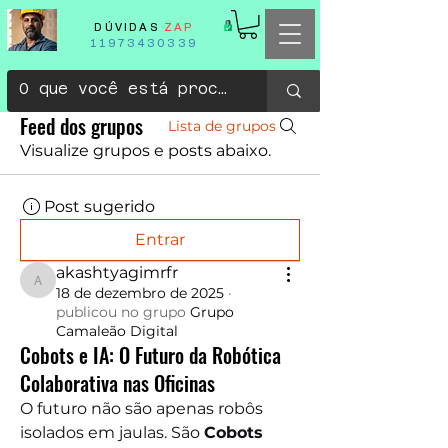
DÚVIDAS
ZAP
11973430339
Feed dos grupos
Lista de grupos
Visualize grupos e posts abaixo.
Post sugerido
Entrar
akashtyagimrfr
akashtyagimrfr
18 de dezembro de 2025
·
publicou no grupo
Grupo
Camaleão Digital
Cobots e IA: O Futuro da Robótica
Colaborativa nas Oficinas
O futuro não são apenas robôs 
isolados em jaulas. São 
Cobots 