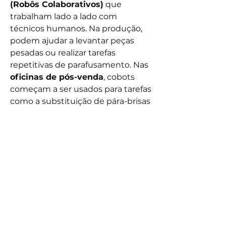
(Robôs Colaborativos)
 que 
trabalham lado a lado com 
técnicos humanos. Na produção, 
podem ajudar a levantar peças 
pesadas ou realizar tarefas 
repetitivas de parafusamento. Nas 
oficinas de pós-venda
, cobots 
começam a ser usados para tarefas 
como a substituição de pára-brisas 
ou a realização de alinhamentos 
de faróis, aumentando a precisão e 
Formas de Pagamento
a ergonomia do trabalho. A 
Inteligência Artificial (IA)
 permite 
NÓS ACEITAMOS
que estes sistemas aprendam 
com a experiência e se adaptem a 
pequenas variações.
Automotive Robotics Market
Perguntas Frequentes:
© 2026 Camaleão Digital