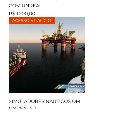
COM UNREAL
Preço
R$ 1.200,00
ACESSO VITALÍCIO
SIMULADORES NÁUTICOS OM
UNREAL 5.7
Preço normal
Preço promocional
R$ 2.000,00
R$ 890,00