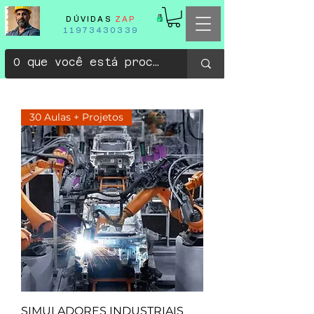
DÚVIDAS
ZAP
11973430339
30 Aulas + Projetos
SIMULADORES INDUSTRIAIS