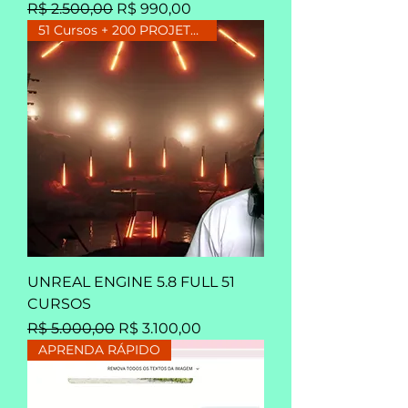
Preço normal
Preço promocional
R$ 2.500,00
R$ 990,00
51 Cursos + 200 PROJETOS
UNREAL ENGINE 5.8 FULL 51
CURSOS
Preço normal
Preço promocional
R$ 5.000,00
R$ 3.100,00
APRENDA RÁPIDO