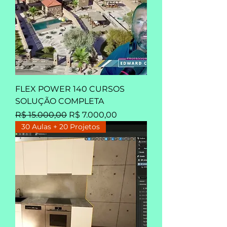
FLEX POWER 140 CURSOS
SOLUÇÃO COMPLETA
Preço normal
Preço promocional
R$ 15.000,00
R$ 7.000,00
30 Aulas + 20 Projetos