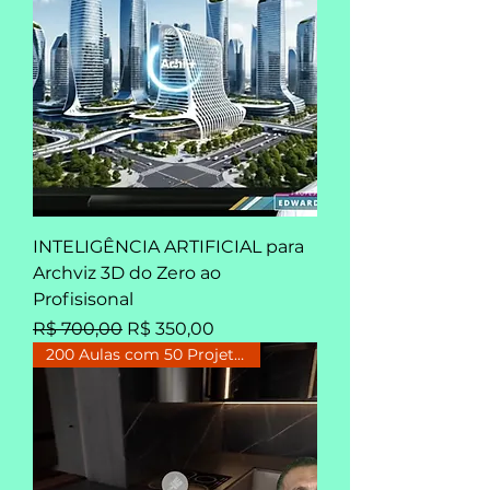
INTELIGÊNCIA ARTIFICIAL para
Archviz 3D do Zero ao
Profisisonal
Preço normal
Preço promocional
R$ 700,00
R$ 350,00
200 Aulas com 50 Projetos