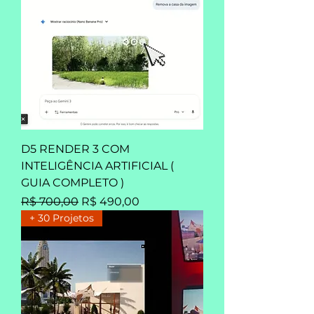
D5 RENDER 3 COM
INTELIGÊNCIA ARTIFICIAL (
GUIA COMPLETO )
Preço normal
Preço promocional
R$ 700,00
R$ 490,00
+ 30 Projetos