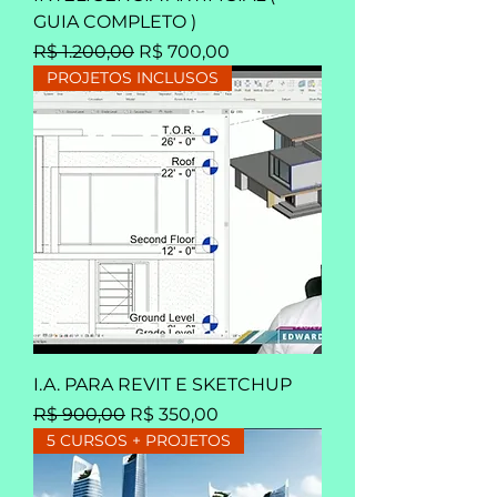
GUIA COMPLETO )
Preço normal
Preço promocional
R$ 1.200,00
R$ 700,00
PROJETOS INCLUSOS
I.A. PARA REVIT E SKETCHUP
Preço normal
Preço promocional
R$ 900,00
R$ 350,00
5 CURSOS + PROJETOS