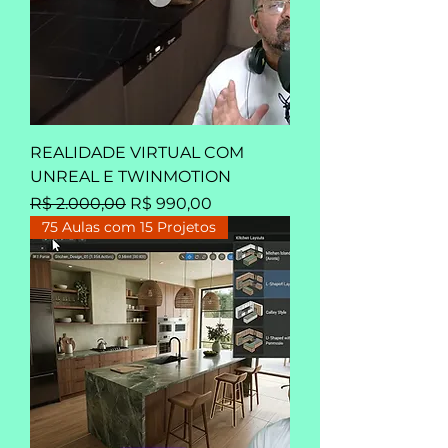
REALIDADE VIRTUAL COM
UNREAL E TWINMOTION
Preço normal
Preço promocional
R$ 2.000,00
R$ 990,00
75 Aulas com 15 Projetos