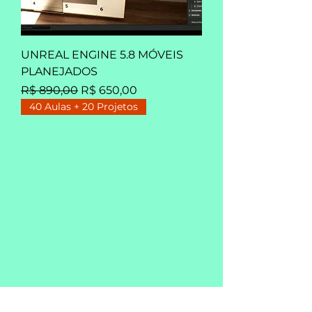
UNREAL ENGINE 5.8 MÓVEIS
PLANEJADOS
Preço normal
Preço promocional
R$ 890,00
R$ 650,00
40 Aulas + 20 Projetos
TWINMOTION LOTEAMENTO DE