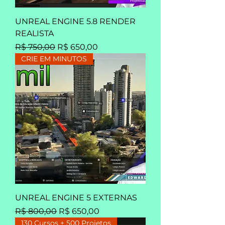
UNREAL ENGINE 5.8 RENDER
REALISTA
Preço normal
Preço promocional
R$ 750,00
R$ 650,00
CRIE EM MINUTOS
UNREAL ENGINE 5 EXTERNAS
Preço normal
Preço promocional
R$ 800,00
R$ 650,00
130 Cursos + 500 Projetos