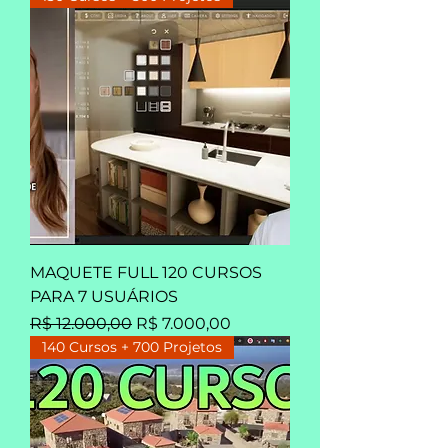
MAQUETE FULL 120 CURSOS
PARA 7 USUÁRIOS
Preço normal
Preço promocional
R$ 12.000,00
R$ 7.000,00
140 Cursos + 700 Projetos