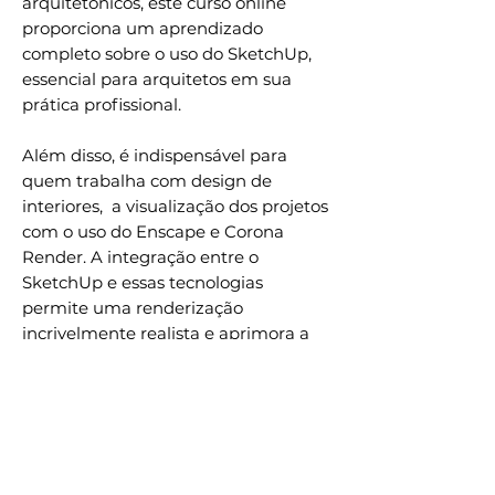
arquitetônicos, este curso online
proporciona um aprendizado
completo sobre o uso do SketchUp,
essencial para arquitetos em sua
prática profissional.
Além disso, é indispensável para
quem trabalha com design de
interiores, a visualização dos projetos
com o uso do Enscape e Corona
Render. A integração entre o
SketchUp e essas tecnologias
permite uma renderização
incrivelmente realista e aprimora a
experiência do cliente na visualização
de projetos.
Aprenda a dominar o SketchUp e
aprimore a qualidade dos seus
projetos com este curso avançado.