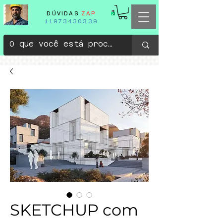
DÚVIDAS
ZAP
11973430339
SKETCHUP com