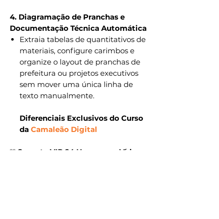
4. Diagramação de Pranchas e
Documentação Técnica Automática
Extraia tabelas de quantitativos de
materiais, configure carimbos e
organize o layout de pranchas de
prefeitura ou projetos executivos
sem mover uma única linha de
texto manualmente.
Diferenciais Exclusivos do Curso
da
Camaleão Digital
**
Suporte VIP 24 Horas com Vídeo
Chamada:
** Você nunca estará
sozinho. Nosso suporte técnico fica
disponível em tempo integral,
incluindo atendimento humanizado
por chamada de vídeo para resolver