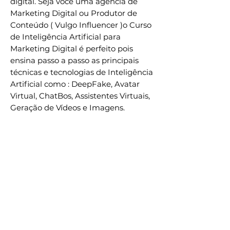
digital. Seja você uma agência de
Marketing Digital ou Produtor de
Conteúdo ( Vulgo Influencer )o Curso
de Inteligência Artificial para
Marketing Digital é perfeito pois
ensina passo a passo as principais
técnicas e tecnologias de Inteligência
Artificial como : DeepFake, Avatar
Virtual, ChatBos, Assistentes Virtuais,
Geração de Vídeos e Imagens.
Através de diferentes Inteligência
Artificial como SORA, GENCRAFT,
SWAPFACE, OpenAI GPT,
juggernaut xl, LEIA PIX, Runway,
Raygen, ElevenLabs, entre outras.