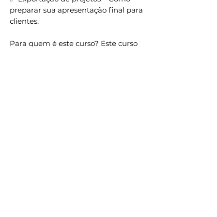
preparar sua apresentação final para
clientes.
Para quem é este curso? Este curso
foi desenvolvido especialmente para
quem quer aprender do zero a
modelar no SketchUp. Se você é
estudante, arquiteto, designer de
interiores ou simplesmente deseja
melhorar suas habilidades na
visualização arquitetônica, este
treinamento é ideal para você!
Comece hoje mesmo!
Não perca a oportunidade de
aprender um software fácil, intuitivo
e poderoso para turbinar sua carreira
na arquitetura e no design! Inscreva-
se no nosso curso online de SketchUp