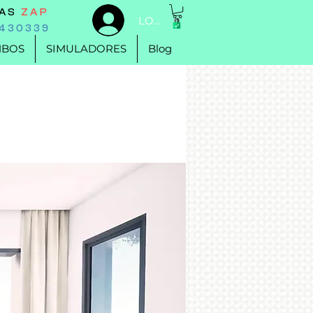
DAS
ZAP
LOGIN
430339
BOS
SIMULADORES
Blog