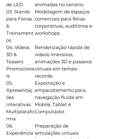
de LED
animadas no cenário.
03. Stands
Modelagem de espaços
para Feiras
comerciais para feiras
&
corporativas, auditórios e
Treinament
workshops.
os
04. Vídeos
Renderização rápida de
3D &
vídeos imersivos,
Teasers
animações 3D e passeios
Promociona
virtuais em tempo
is
recorde.
05.
Exportação e
Apresentaç
empacotamento para
ões
navegação fluida em
Interativas
Mobile, Tablet e
Multiplatafo
Computador.
rma
06.
Preparação de
Experiência
simulações virtuais