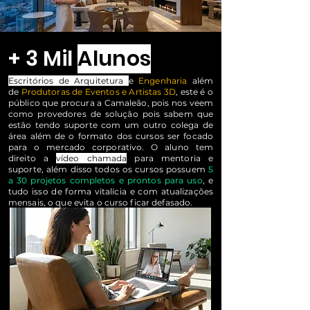
+ 3 Mil
Alunos
Escritórios de Arquitetura
e
Engenharia
além
de
Produtoras de Eventos e Artistas 3D
, este é o
público que procura a Camaleão, pois nos veem
como provedores de solução pois sabem que
estão tendo suporte com um outro colega de
área além de o formato dos cursos ser focado
para o mercado corporativo. O aluno tem
direito a
vídeo chamada
para mentoria e
suporte, além disso todos os cursos possuem
5
a 30 projetos completos e prontos para uso
, e
tudo isso de forma vitalícia e com atualizações
mensais, o que evita o curso ficar defasado.