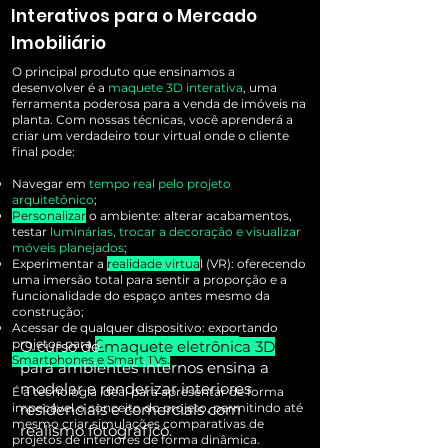
Interativos para o Mercado
Imobiliário
O principal produto que ensinamos a
desenvolver é a
maquete 3D interativa
, uma
ferramenta poderosa para a venda de imóveis na
planta. Com nossas técnicas, você aprenderá a
criar um verdadeiro tour virtual onde o cliente
final pode:
Navegar em
tempo real pelo projeto
arquitetônico
;
Personalizar
o ambiente: alterar acabamentos,
testar
luminárias, trocar a decoração e visualizar
móveis planejados
;
Experimentar a
realidade virtua
l (VR): oferecendo
uma imersão total para sentir a proporção e a
funcionalidade do espaço antes mesmo da
construção;
Acessar de qualquer dispositivo: exportando
projetos para
Computadores, Tablets,
O curso de
maquete eletrônica 3D
Smartphones e Smart TVs.
para ambientes internos ensina a
modelar e renderizar interiores
É a tecnologia ideal para apresentar de forma
impecável o conceito do projeto, permitindo até
residenciais e comerciais com
mesmo criar simulações comparativas de
realismo fotográfico.
projetos de interiores de forma dinâmica.