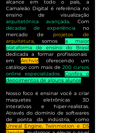
alcance em todo o país, a
Camaleão Digital é referência no
ensino de visualização
arquitetônica avançada
. Com
décadas de experiência
no
mercado de
projetos de
arquitetura
, somos
a maior
plataforma de ensino do Brasil
dedicada a formar profissionais
em
Archviz
, oferecendo um
catálogo com mais de
200 cursos
online especializados.
Confira o
depoimentos de alguns alunos
Nosso foco é ensinar você a criar
maquetes eletrônicas 3D
interativas e hiper-realistas.
Através do domínio de softwares
de ponta da indústria, como
Unreal Engine, Twinmotion e D5
Render
, ajudamos a elevar o nível