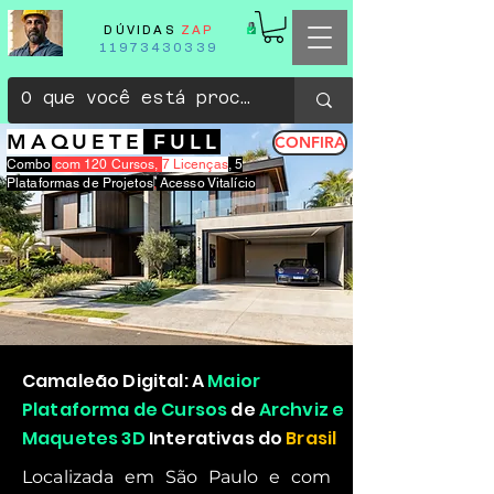
DÚVIDAS
ZAP
11973430339
MAQUETE
FULL
CONFIRA
Combo
com 120 Cursos,
7 Licenças
, 5
Plataformas de Projetos
,
Acesso Vitalício
Camaleão Digital: A
Maior
Plataforma de Cursos
de
Archviz e
Maquetes 3D
Interativas do
Brasil
Localizada em São Paulo e com