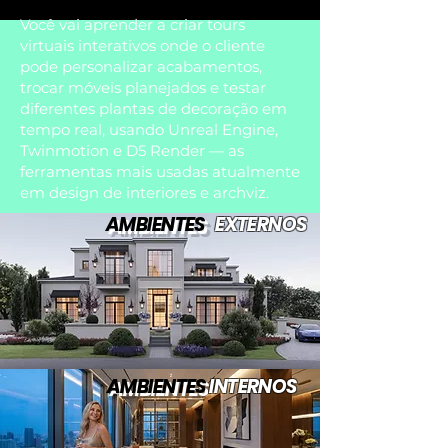
Você vai aprender a criar tours
virtuais interativos onde o cliente
pode personalizar acabamentos,
trocar móveis planejados e testar
diferentes plantas de decoração em
tempo real, usando Unreal Engine,
Twinmotion e D5 Render — as
ferramentas mais usadas atualmente
em design de interiores e archviz.
AMBIENTES
EXTERNOS
AMBIENTES
INTERNOS