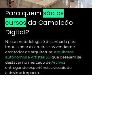
​Para quem
são os
cursos
da Camaleão
Digital?
Nossa metodologia é desenhada para
impulsionar a carreira e as vendas de
escritórios de arquitetura,
arquitetos
autônomos e Artistas 3D
que desejam se
destacar no mercado de
Archviz
entregando experiências visuais de
altíssimo impacto.
QUEM
SOMOS