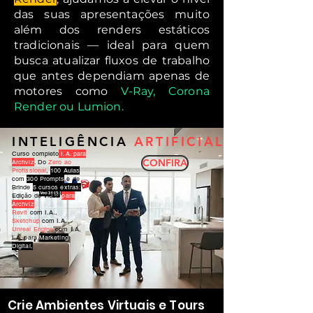
das suas apresentações muito
além dos renders estáticos
tradicionais — ideal para quem
busca atualizar fluxos de trabalho
que antes dependiam apenas de
motores como
V-Ray, Corona
Render ou Lumion.
INTELIGÊNCIA
ARTIFICIAL
Curso completo
I.A. para
CONFIRA
Archviz
. Do
Zero ao
Profissional
,
100 Aulas
com
300 Prompts
e de
Brinde
5 cursos extras:
Edição de Vídeo
para
Archviz
Revit
com I.A.,
Sketchup
com I.A.,
Unreal Engine
com I.A,
I.A. para
Marketing
Digital,
Crie Ambientes Virtuais e Tours