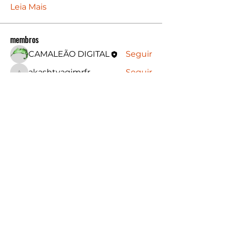
Leia Mais
membros
CAMALEÃO DIGITAL
Seguir
akashtyagimrfr
Seguir
akashtyagimrfr
amaury imenes
Seguir
Ver todos os membros (3)
Formas de Pagamento
NÓS ACEITAMOS