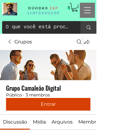
DÚVIDAS
ZAP
11973430339
Grupos
Grupo Camaleão Digital
Público
·
3 membros
Entrar
Discussão
Mídia
Arquivos
Membros